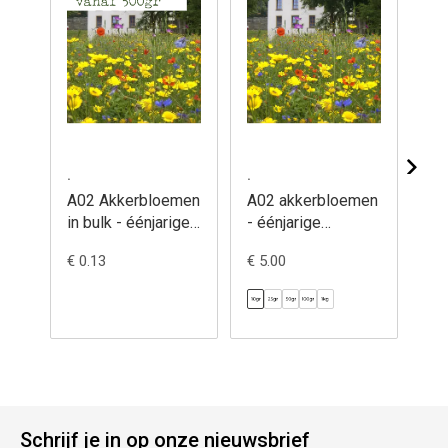
.
.
.
A02 Akkerbloemen
A02 akkerbloemen
Ag
in bulk - éénjarige
- éénjarige
git
bloemenakker
bloemenakker
bul
€ 0.13
€ 5.00
€ 0
Schrijf je in op onze nieuwsbrief