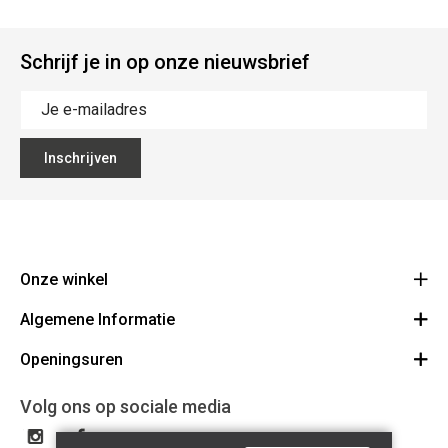
Schrijf je in op onze nieuwsbrief
Inschrijven
Onze winkel
Algemene Informatie
Ecoflora
Ninoofsesteenweg 671
Openingsuren
Vacatures
1500 Halle
Route
Algemene voorwaarden
Maandag : gesloten
Volg ons op sociale media
32(0)2.361.77.61
Bestellen en Betalen
BE 0886.319.484
Dinsdag: 09:00 - 17:00