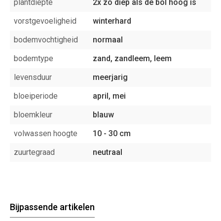
plantdiepte
2x zo diep als de bol hoog is
vorstgevoeligheid
winterhard
bodemvochtigheid
normaal
bodemtype
zand, zandleem, leem
levensduur
meerjarig
bloeiperiode
april, mei
bloemkleur
blauw
volwassen hoogte
10 - 30 cm
zuurtegraad
neutraal
Bijpassende artikelen