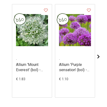
.
.
.
Allium 'Mount
Allium 'Purple
Al
Everest' (bol) -
sensation' (bol) -
(bo
Sierui 'Mount
Sierui 'Purple
co
€ 1.83
€ 1.10
€ 0
Everest'
sensation'