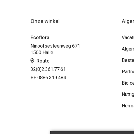
Onze winkel
Alge
Ecoflora
Vacat
Ninoofsesteenweg 671
Algem
1500 Halle
Beste
Route
32(0)2.361.77.61
Partn
BE 0886.319.484
Bio ce
Nuttig
Herro