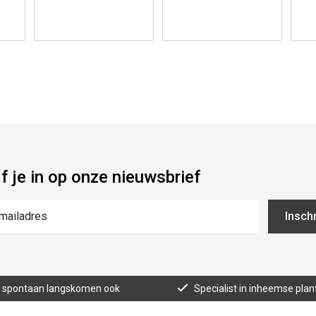
jf je in op onze nieuwsbrief
Inschr
n, spontaan langskomen ook
Specialist in inheemse plan