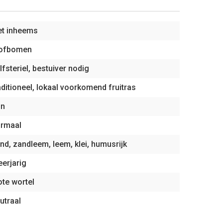
et inheems
oofbomen
lfsteriel, bestuiver nodig
aditioneel, lokaal voorkomend fruitras
on
rmaal
nd, zandleem, leem, klei, humusrijk
erjarig
ote wortel
utraal