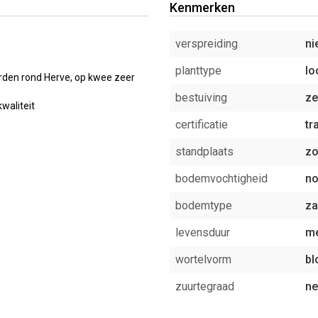
Kenmerken
verspreiding
ni
planttype
l
rden rond Herve, op kwee zeer
bestuiving
ze
waliteit
certificatie
tr
standplaats
z
bodemvochtigheid
no
bodemtype
za
levensduur
me
wortelvorm
bl
zuurtegraad
ne