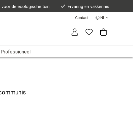
n voor de ecologische tuin
Ervaring en vakkennis
Contact
NL
Professioneel
s communis