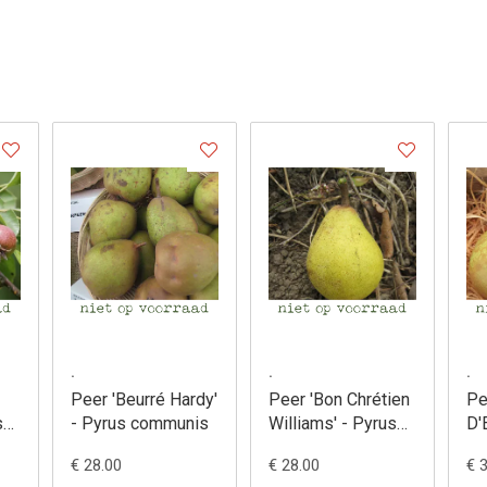
.
.
.
Peer 'Beurré Hardy'
Peer 'Bon Chrétien
Pe
s
- Pyrus communis
Williams' - Pyrus
D'
communis
co
€ 28.00
€ 28.00
€ 