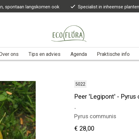
kan, spontaan langskomen ook
Specialist in inheemse plante
Over ons
Tips en advies
Agenda
Praktische info
5022
Peer 'Legipont' - Pyru
.
Pyrus communis
€ 28,00