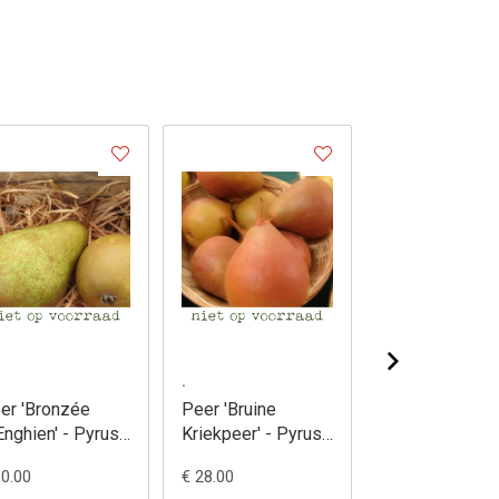
.
.
er 'Bronzée
Peer 'Bruine
Peer 'Clapp'S
Enghien' - Pyrus
Kriekpeer' - Pyrus
Favourite' - Py
mmunis
communis
communis
30.00
€ 28.00
€ 28.00