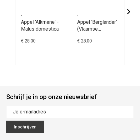
.
.
.
Appel 'Alkmene' -
Appel 'Berglander'
Ap
Malus domestica
(Vlaamse
Rod
Bellefleur) - Malus
Ma
€ 28.00
€ 28.00
€ 2
domestica
Schrijf je in op onze nieuwsbrief
Inschrijven