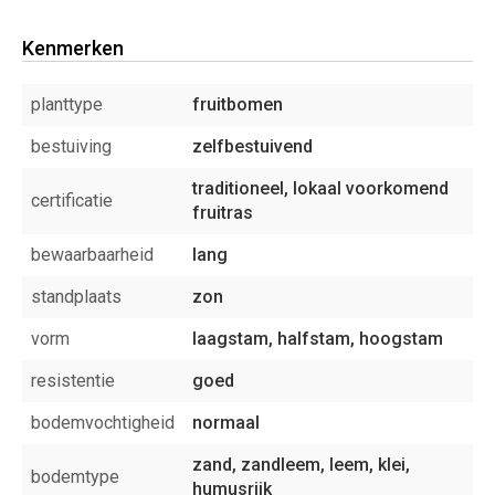
Kenmerken
planttype
fruitbomen
bestuiving
zelfbestuivend
traditioneel, lokaal voorkomend
certificatie
fruitras
bewaarbaarheid
lang
standplaats
zon
vorm
laagstam, halfstam, hoogstam
resistentie
goed
bodemvochtigheid
normaal
zand, zandleem, leem, klei,
bodemtype
humusrijk