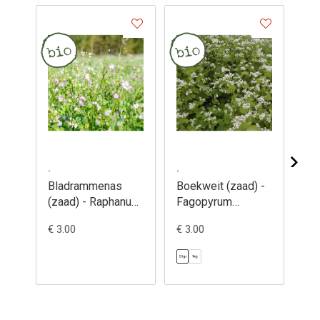
.
.
.
Bladrammenas
Boekweit (zaad) -
Es
(zaad) - Raphanus
Fagopyrum
On
sativus
esculentum
vic
€ 3.00
€ 3.00
€ 4