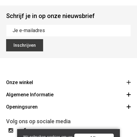
Schrijf je in op onze nieuwsbrief
Inschrijven
Onze winkel
Algemene Informatie
Ecoflora
Ninoofsesteenweg 671
Openingsuren
Vacatures
1500 Halle
Route
Algemene voorwaarden
Maandag : gesloten
Volg ons op sociale media
32(0)2.361.77.61
Bestellen en Betalen
BE 0886.319.484
Dinsdag: 09:00 - 17:00
Partners