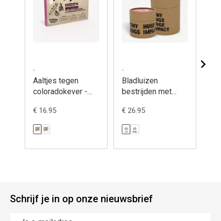
.
.
.
Aaltjes tegen
Bladluizen
Bl
coloradokever -
bestrijden met
be
Felti-care
gaasvliegen -
li
€ 16.95
€ 26.95
€ 2
Chrysopa
- A
Schrijf je in op onze nieuwsbrief