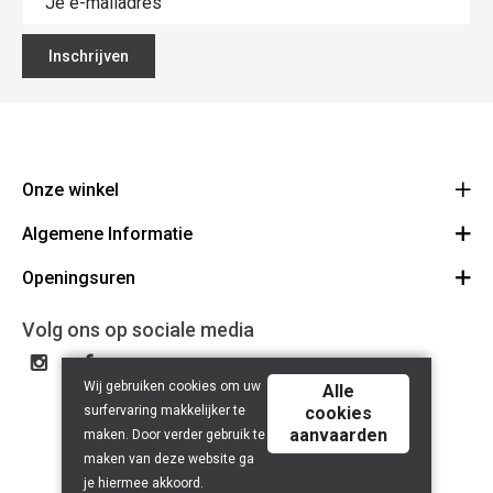
Inschrijven
Onze winkel
Algemene Informatie
Ecoflora
Ninoofsesteenweg 671
Openingsuren
Vacatures
1500 Halle
Route
Algemene voorwaarden
Maandag : gesloten
Volg ons op sociale media
32(0)2.361.77.61
Bestellen en Betalen
BE 0886.319.484
Dinsdag: 09:00 - 17:00
Partners
Wij gebruiken cookies om uw
Woensdag: 09:00 - 17:00
Alle
Bio certificaat
surfervaring makkelijker te
cookies
Donderdag: 09:00 - 17:00
aanvaarden
maken. Door verder gebruik te
Nuttige links
Vrijdag: 09:00 - 17:00
maken van deze website ga
Herroepingsrecht
je hiermee akkoord.
Zaterdag: 09:00 - 13:00