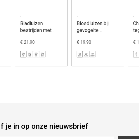
.
.
.
Bladluizen
Bloedluizen bij
Ch
bestrijden met
gevogelte
te
lieveheersbeestje
bestrijden met
bl
€ 21.90
€ 19.90
€ 
- Adalia
roofmijt -
Ch
Chickenheppie
jf je in op onze nieuwsbrief