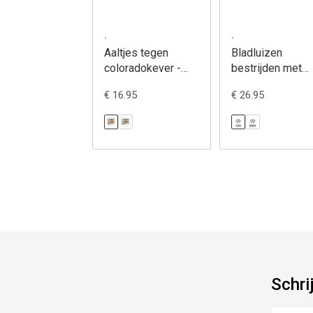
.
.
Aaltjes tegen
Bladluizen
coloradokever -
bestrijden met
Felti-care
gaasvliegen -
€ 16.95
€ 26.95
Chrysopa
Schri