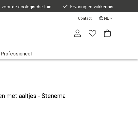
n voor de ecologische tuin
Ervaring en vakkennis
Contact
NL
Professioneel
n met aaltjes - Stenema