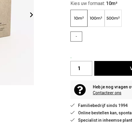
Kies uw formaat:
10m²
-
.
Heb je nog vragen o
Contacteer ons
Familiebedrijf sinds 1994
Online bestellen kan, spon
Specialist in inheemse plan