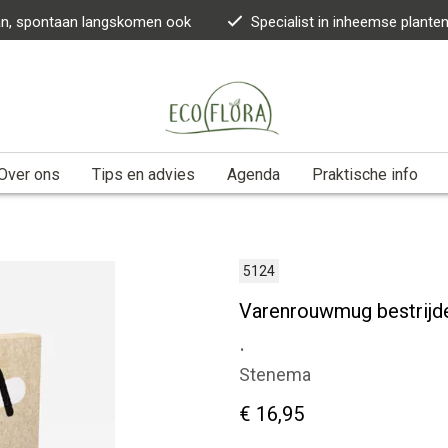
kan, spontaan langskomen ook
Specialist in inheemse plante
Over ons
Tips en advies
Agenda
Praktische info
5124
Varenrouwmug bestrijde
.
Stenema
€ 16,95