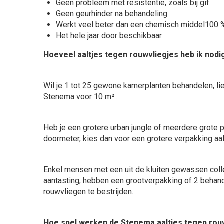
Geen probleem met resistentie, zoals bij gif
Geen geurhinder na behandeling
Werkt veel beter dan een chemisch middel100 % 
Het hele jaar door beschikbaar
Hoeveel aaltjes tegen rouwvliegjes heb ik nodi
Wil je 1 tot 25 gewone kamerplanten behandelen, li
Stenema voor 10 m² .
Heb je een grotere urban jungle of meerdere grote
doormeter, kies dan voor een grotere verpakking aal
Enkel mensen met een uit de kluiten gewassen coll
aantasting, hebben een grootverpakking of 2 behan
rouwvliegen te bestrijden.
Hoe snel werken de Stenema aaltjes tegen rou