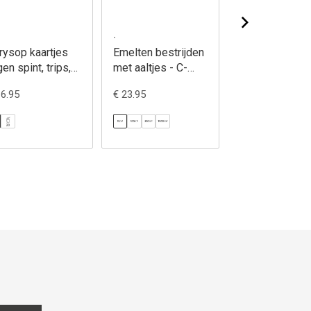
.
.
rysop kaartjes
Emelten bestrijden
Engerlingen
gen spint, trips,
met aaltjes - C-
bestrijden met
ad- & wolluis -
green
aaltjes + - B-
16.95
€ 23.95
€ 43.90
rysop
green+