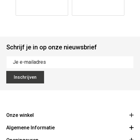
Schrijf je in op onze nieuwsbrief
Inschrijven
Onze winkel
Algemene Informatie
Ecoflora
Ninoofsesteenweg 671