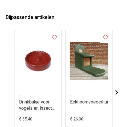
Bijpassende artikelen
.
.
.
Drinkbakje voor
Eekhoornvoederhuis
Pi
vogels en insecten
- 492/5
€ 65.40
€ 26.00
€ 2