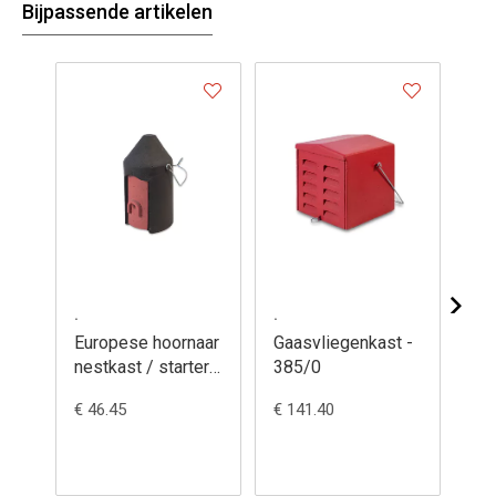
Bijpassende artikelen
.
.
.
Europese hoornaar
Gaasvliegenkast -
Ho
nestkast / starter -
385/0
bo
361/4
35
€ 46.45
€ 141.40
€ 1