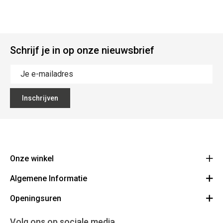
Schrijf je in op onze nieuwsbrief
Inschrijven
Onze winkel
Algemene Informatie
Ecoflora
Ninoofsesteenweg 671
Openingsuren
Vacatures
1500 Halle
Route
Algemene voorwaarden
Maandag : gesloten
Volg ons op sociale media
32(0)2.361.77.61