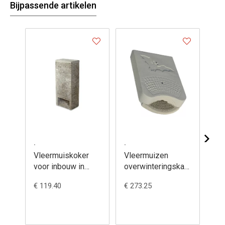
Bijpassende artikelen
.
.
.
Vleermuiskoker
Vleermuizen
Vl
voor inbouw in
overwinteringskast
ov
muren 1FR - 750/6
gebouwen 1WQ -
vo
€ 119.40
€ 273.25
€ 3
765/0
13