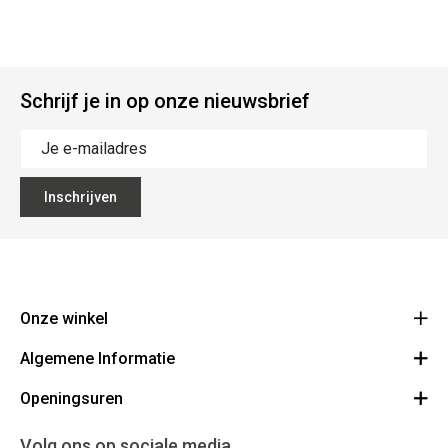
Schrijf je in op onze nieuwsbrief
Inschrijven
Onze winkel
Algemene Informatie
Ecoflora
Ninoofsesteenweg 671
Openingsuren
Vacatures
1500 Halle
Route
Algemene voorwaarden
Maandag : gesloten
Volg ons op sociale media
32(0)2.361.77.61