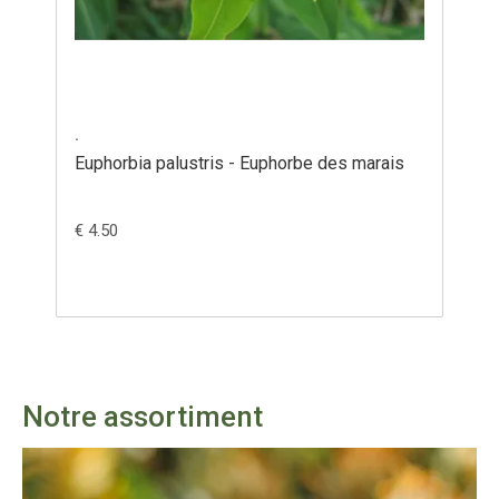
.
orbia palustris - Euphorbe des marais
Acorus calamus 
50
€ 2.80
€ 4.00
Notre assortiment