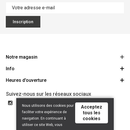
Inscription
Notre magasin
Info
Ecoflora
Ninoofsesteenweg 671
Heures d'ouverture
Offres d'emploi
1500 Halle
Route
Conditions générales
Lundi: Fermé
Suivez-nous sur les réseaux sociaux
32(0)2.361.77.61
Partenaires
BE 0886.319.484
Mardi: 09:00 - 17:00
Nous utilisons des cookies pour
Acceptez
Certificat bio
Mercredi: 09:00 - 17:00
faciliter votre expérience de
tous les
Liens utiles
cookies
Jeudi: 09:00 - 17:00
navigation. En continuant à
Droit de rétractation
utiliser ce site Web, vous
Vendredi: 09:00 - 17:00