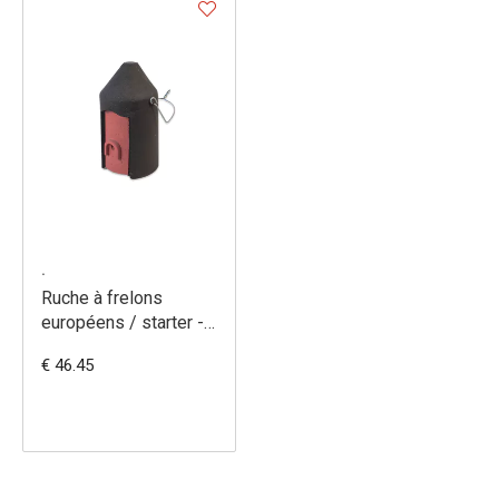
.
Ruche à frelons
européens / starter -
361/4
€ 46.45