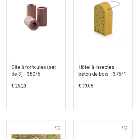
.
.
Gîte à forficules (set
Hôtel à insectes -
de 3) - 380/5
béton de bois - 375/1
€ 26.20
€ 33.05