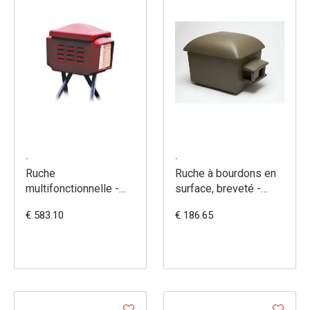
.
.
Ruche
Ruche à bourdons en
multifonctionnelle -
surface, breveté -
combinaison - 386/7
350/8
€ 583.10
€ 186.65