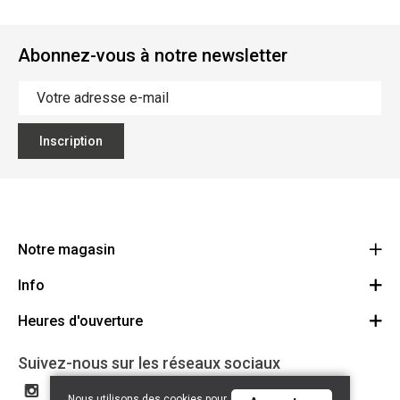
Abonnez-vous à notre newsletter
Inscription
Notre magasin
Info
Ecoflora
Ninoofsesteenweg 671
Heures d'ouverture
Offres d'emploi
1500 Halle
Route
Conditions générales
Lundi: Fermé
Suivez-nous sur les réseaux sociaux
32(0)2.361.77.61
Partenaires
BE 0886.319.484
Mardi: 09:00 - 17:00
Nous utilisons des cookies pour