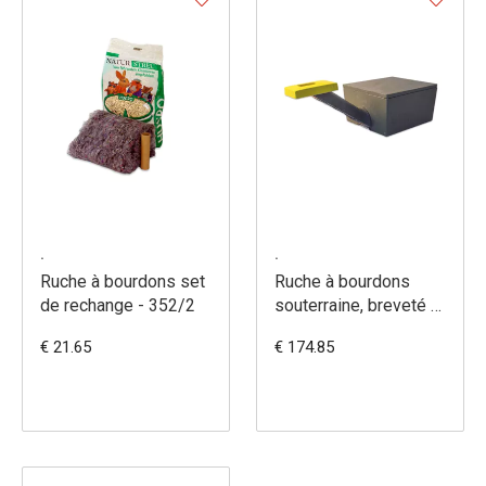
.
.
Ruche à bourdons set
Ruche à bourdons
de rechange - 352/2
souterraine, breveté -
355/3
€ 21.65
€ 174.85