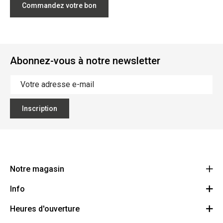
Commandez votre bon
Abonnez-vous à notre newsletter
Inscription
Notre magasin
Info
Ecoflora
Ninoofsesteenweg 671
Heures d'ouverture
Offres d'emploi
1500 Halle
Route