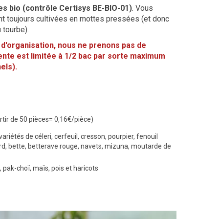
es bio (contrôle Certisys BE-BIO-01)
. Vous
ont toujours cultivées en mottes pressées (et donc
 tourbe).
t d'organisation, nous ne prenons pas de
ente est limitée à 1/2 bac par sorte maximum
els).
artir de 50 pièces= 0,16€/pièce)
 variétés de céleri, cerfeuil, cresson, pourpier, fenouil
nard, bette, betterave rouge, navets, mizuna, moutarde de
, pak-choï, maïs, pois et haricots