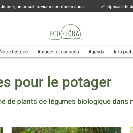
 en ligne possible, visite spontanée aussi
Spécialiste d
Notre histoire
Astuces et conseils
Agenda
Info prat
es pour le potager
e de plants de légumes biologique dans n