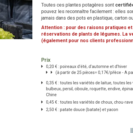
Toutes ces plantes potagères sont
certifié
pouvez les reconnaître facilement : elles s
jamais dans des pots en plastique, carton ou
Attention : pour des raisons pratiques e
réservations de plants de légumes. La v
(également pour nos clients professionn
Prix
0,20 € : poireaux d’été, d'automne et d’hiver
(à partir de 25 pièces= 0,17€/pi!èce - A p
0,35 € : toutes les variétés de laitue, toutes les
bulbeux, persil, ciboule, roquette, endive, épi
Chine
0,45 € : toutes les variétés de choux, chou-rave
2,50 € : patate douce (batate) et yacon