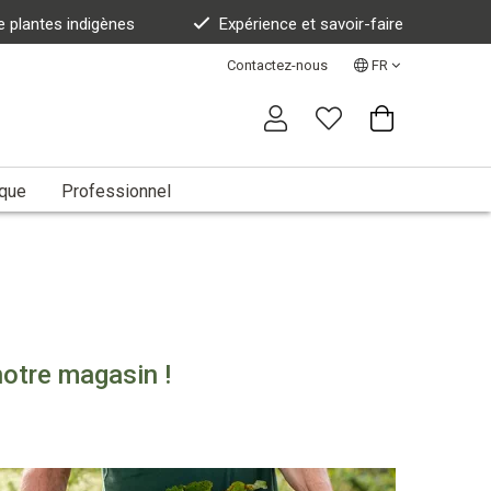
e plantes indigènes
Expérience et savoir-faire
Contactez-nous
FR
ique
Professionnel
otre magasin !