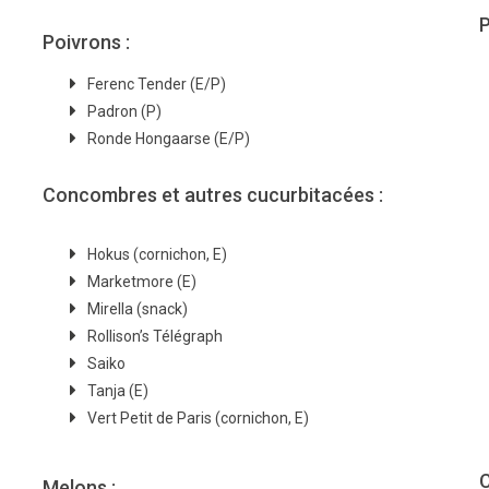
P
Poivrons :
Ferenc Tender (E/P)
Padron (P)
Ronde Hongaarse (E/P)
Concombres et autres cucurbitacées :
Hokus (cornichon, E)
Marketmore (E)
Mirella (snack)
Rollison’s Télégraph
Saiko
Tanja (E)
Vert Petit de Paris (cornichon, E)
C
Melons :