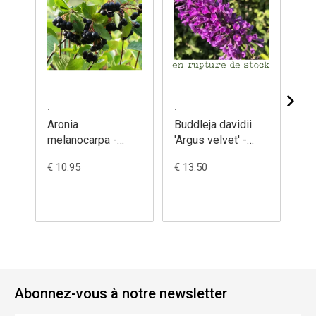
.
.
.
Aronia
Buddleja davidii
Bud
melanocarpa -
'Argus velvet' -
'Ar
Aronia
Arbustre à papillon
Arb
€ 10.95
€ 13.50
€ 1
melanocarpa
Abonnez-vous à notre newsletter