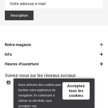
Inscription
Notre magasin
Info
Ecoflora
Ninoofsesteenweg 671
Heures d'ouverture
Offres d'emploi
1500 Halle
Route
Conditions générales
Lundi: Fermé
Suivez-nous sur les réseaux sociaux
32(0)2.361.77.61
Partenaires
BE 0886.319.484
Mardi: 09:00 - 17:00
Nous utilisons des cookies pour
Acceptez
Certificat bio
Mercredi: 09:00 - 17:00
faciliter votre expérience de
tous les
Liens utiles
cookies
Jeudi: 09:00 - 17:00
navigation. En continuant à
Droit de rétractation
utiliser ce site Web, vous
Vendredi: 09:00 - 17:00
acceptez ces.