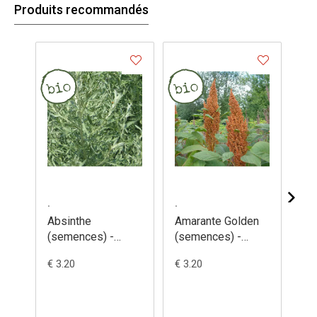
Produits recommandés
.
.
.
Absinthe
Amarante Golden
Am
(semences) -
(semences) -
de
Artemisia
Amaranthus
(s
€ 3.20
€ 3.20
€ 3
absinthum
hypochondriacus
Am
ca