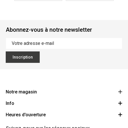
Abonnez-vous à notre newsletter
Inscription
Notre magasin
Info
Ecoflora
Ninoofsesteenweg 671
Heures d'ouverture
Offres d'emploi
1500 Halle
Route
Conditions générales
Lundi: Fermé