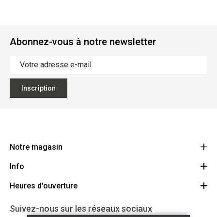
Abonnez-vous à notre newsletter
Inscription
Notre magasin
Info
Ecoflora
Ninoofsesteenweg 671
Heures d'ouverture
Offres d'emploi
1500 Halle
Route
Conditions générales
Lundi: Fermé
Suivez-nous sur les réseaux sociaux
32(0)2.361.77.61
Partenaires