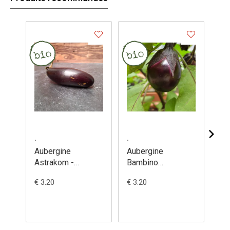
.
.
.
Aubergine
Aubergine
Au
Astrakom -
Bambino
Bl
Solanum
(semences) -
(s
€ 3.20
€ 3.20
€ 3
melongena
Solanum
So
melongena
me