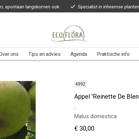
kan, spontaan langskomen ook
Specialist in inheemse plante
Over ons
Tips en advies
Agenda
Praktische info
4992
Appel 'Reinette De Ble
.
Malus domestica
€ 30,00