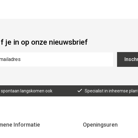
jf je in op onze nieuwsbrief
Inschr
n, spontaan langskomen ook
Specialist in inheemse plan
mene Informatie
Openingsuren