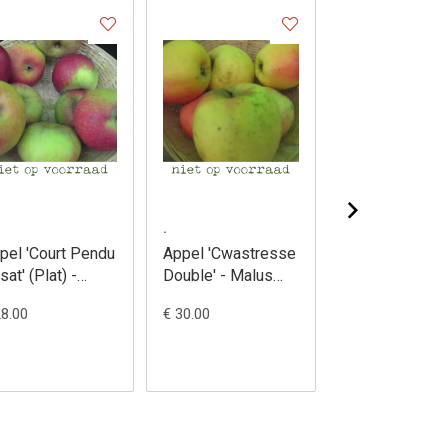
.
.
pel 'Court Pendu
Appel 'Cwastresse
Appel 'Elstar' -
sat' (Plat) -
Double' - Malus
Malus domest
lus domestica
domestica
28.00
€ 30.00
€ 28.00