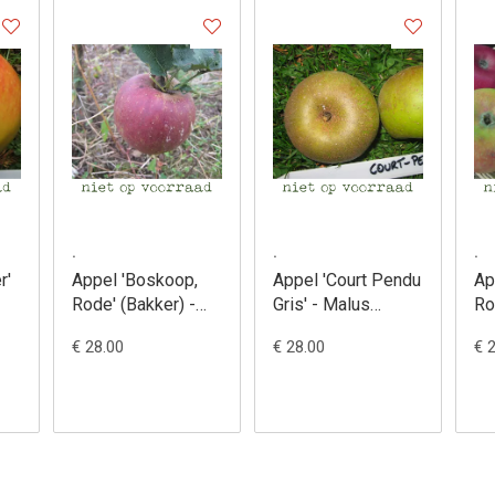
.
.
.
r'
Appel 'Boskoop,
Appel 'Court Pendu
Ap
Rode' (Bakker) -
Gris' - Malus
Ro
us
Malus domestica
domestica
Ma
€ 28.00
€ 28.00
€ 