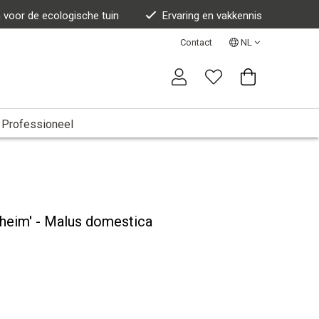
n voor de ecologische tuin
Ervaring en vakkennis
Contact
NL
Professioneel
nheim' - Malus domestica