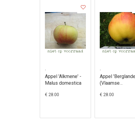
.
.
Appel 'Alkmene' -
Appel 'Berglande
Malus domestica
(Vlaamse
Bellefleur) - Mal
€ 28.00
€ 28.00
domestica