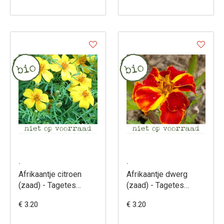
.
.
Afrikaantje citroen
Afrikaantje dwerg
(zaad) - Tagetes
(zaad) - Tagetes
tenuifolia pumila
patula
€ 3.20
€ 3.20