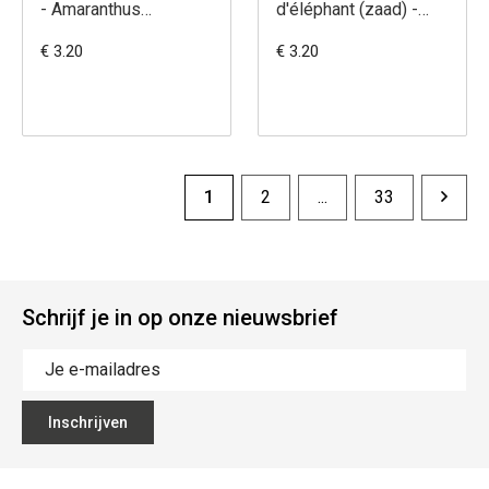
- Amaranthus
d'éléphant (zaad) -
hypochondriacus
Amaranthus
€ 3.20
€ 3.20
gangeticus
1
2
...
33
Schrijf je in op onze nieuwsbrief
Inschrijven