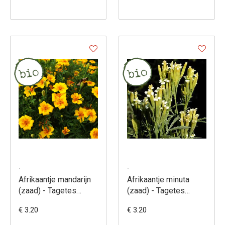
.
.
Afrikaantje mandarijn
Afrikaantje minuta
(zaad) - Tagetes
(zaad) - Tagetes
tenuifolia var
minuta
€ 3.20
€ 3.20
Tangerine gem