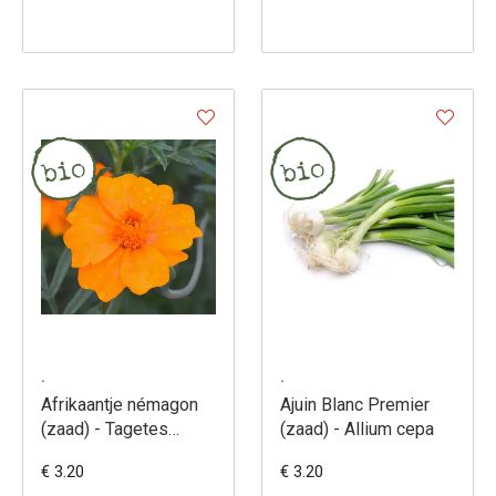
.
.
Afrikaantje némagon
Ajuin Blanc Premier
(zaad) - Tagetes
(zaad) - Allium cepa
patula
€ 3.20
€ 3.20