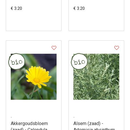
Allium cepa
Allium cepa
€ 3.20
€ 3.20
.
.
Akkergoudsbloem
Alsem (zaad) -
(zaad) - Calendula
Artemisia absinthum