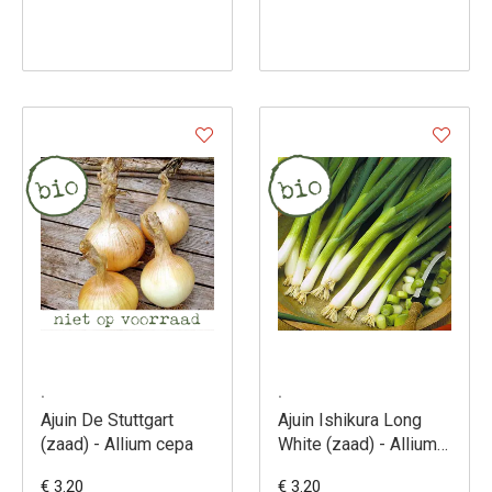
.
.
Ajuin De Stuttgart
Ajuin Ishikura Long
(zaad) - Allium cepa
White (zaad) - Allium
cepa
€ 3.20
€ 3.20