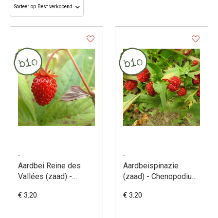
.
.
Aardbei Reine des
Aardbeispinazie
Vallées (zaad) -
(zaad) - Chenopodium
Fragaria vesca
capitatum
€ 3.20
€ 3.20