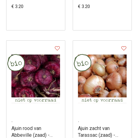
(zaad) - Allium cepa
€ 3.20
€ 3.20
.
.
Ajuin rood van
Ajuin zacht van
Abbeville (zaad) -
Tarassac (zaad) -