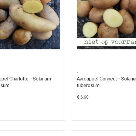
.
pel Charlotte - Solanum
Aardappel Connect - Solan
osum
tuberosum
€ 6.60