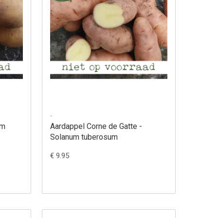
.
um
Aardappel Corne de Gatte -
Solanum tuberosum
€ 9.95