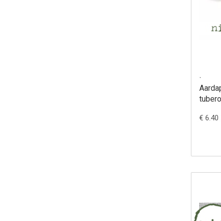
.
Aarda
tuber
€ 6.40