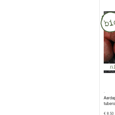
.
Aarda
tuber
€ 8.50