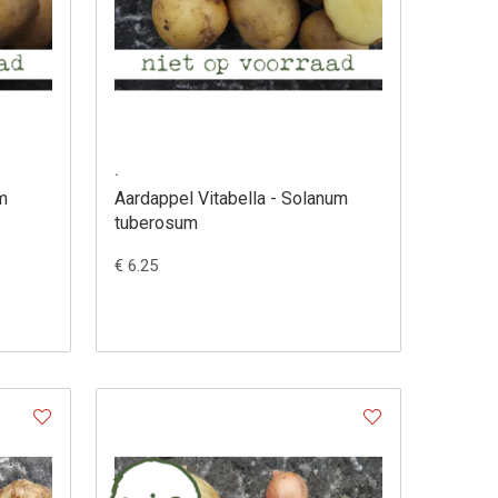
.
m
Aardappel Vitabella - Solanum
tuberosum
€ 6.25