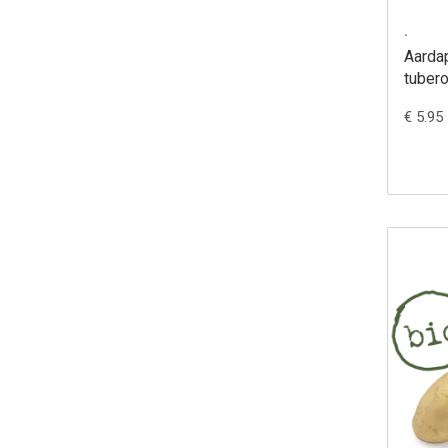
.
Aarda
tuber
€ 5.95