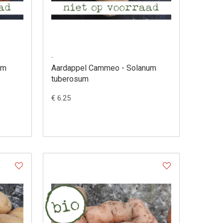
.
um
Aardappel Cammeo - Solanum
tuberosum
€ 6.25