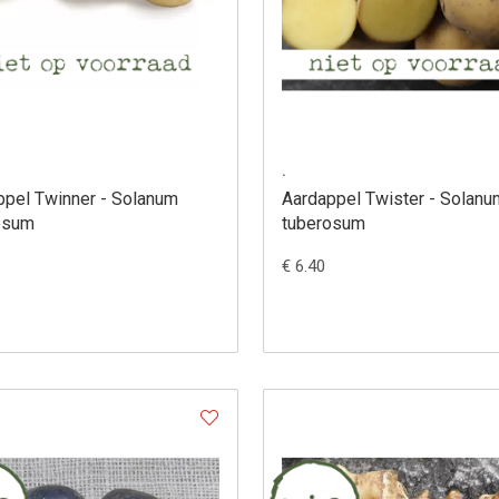
.
ppel Twinner - Solanum
Aardappel Twister - Solanu
osum
tuberosum
€ 6.40