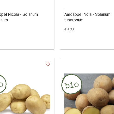
.
ppel Nicola - Solanum
Aardappel Nola - Solanum
osum
tuberosum
€ 6.25