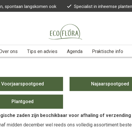
kan, spontaan langskomen ook
Specialist in inheemse plante
Over ons
Tips en advies
Agenda
Praktische info
Voorjaarspootgoed
Najaarspootgoed
Plantgoed
ogische zaden zijn beschikbaar voor afhaling of verzending 
naf midden december wel reeds ons volledig assortiment bestelle