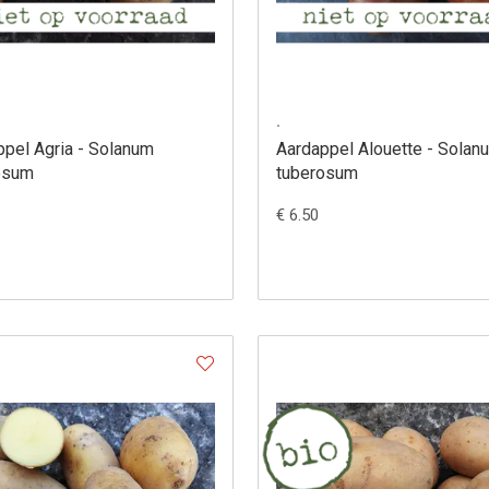
.
ppel Agria - Solanum
Aardappel Alouette - Solan
osum
tuberosum
€ 6.50