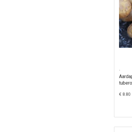
.
Aardap
tuber
€ 8.80