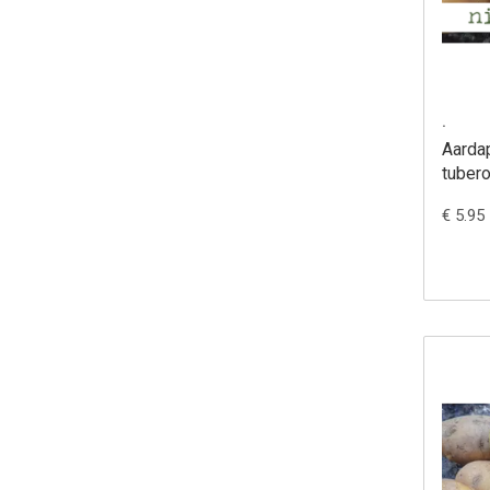
.
Aarda
tuber
€ 5.95