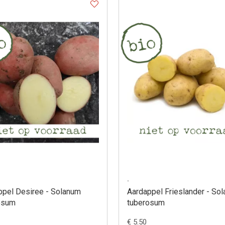
.
ppel Desiree - Solanum
Aardappel Frieslander - So
osum
tuberosum
€ 5.50