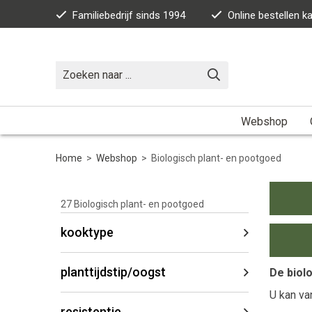
Familiebedrijf sinds 1994
Online bestellen 
Webshop
Home
>
Webshop
>
Biologisch plant- en pootgoed
27
Biologisch plant- en pootgoed
kooktype
planttijdstip/oogst
De biol
U kan va
resistentie