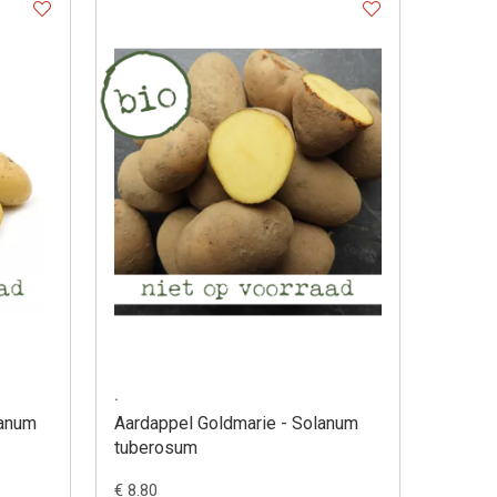
.
lanum
Aardappel Goldmarie - Solanum
tuberosum
€ 8.80