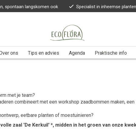
kan, spontaan langskomen ook
Specialist in inheemse plante
Over ons
Tips en advies
Agenda
Praktische info
orm met je team?
rgaderen combineert met een workshop zaadbommen maken, een int
ontwerp, eetbare planten of moestuinieren?
volle zaal 'De Kerkuil' *, midden in het groen van onze kwek