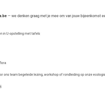
a.be
— we denken graag met je mee om van jouw bijeenkomst ee
n in U-opstelling met tafels
flora
 ons team begeleide lezing, workshop of rondleiding op onze ecologis
j