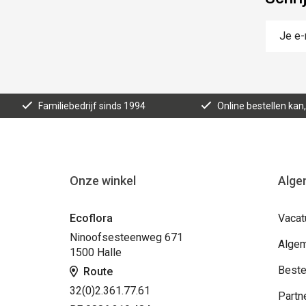
Familiebedrijf sinds 1994
Online bestellen ka
Onze winkel
Alge
Ecoflora
Vacat
Ninoofsesteenweg 671
Algem
1500 Halle
Beste
Route
32(0)2.361.77.61
Partn