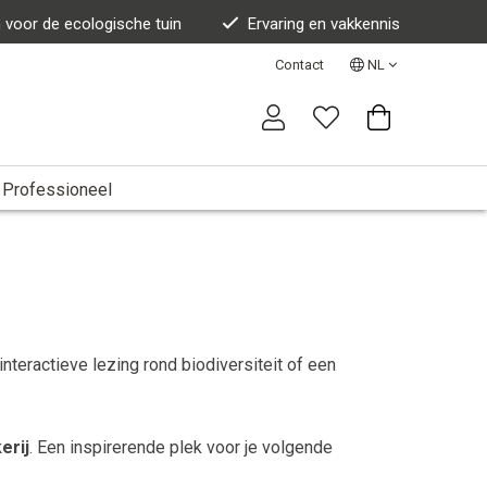
n voor de ecologische tuin
Ervaring en vakkennis
Contact
NL
Professioneel
eractieve lezing rond biodiversiteit of een
erij
. Een inspirerende plek voor je volgende