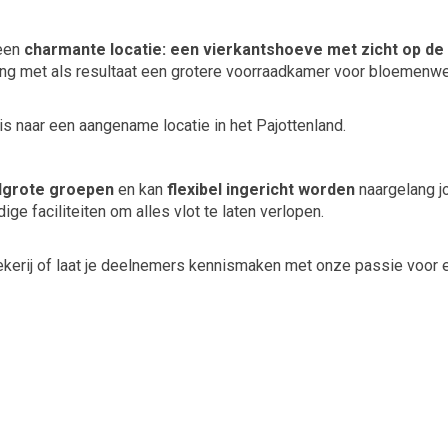
 een
charmante locatie: een vierkantshoeve met zicht op d
ing met als resultaat een grotere voorraadkamer voor bloemenw
s naar een aangename locatie in het Pajottenland.
elgrote groepen
en kan
flexibel ingericht worden
naargelang j
ge faciliteiten om alles vlot te laten verlopen.
kerij of laat je deelnemers kennismaken met onze passie voor 