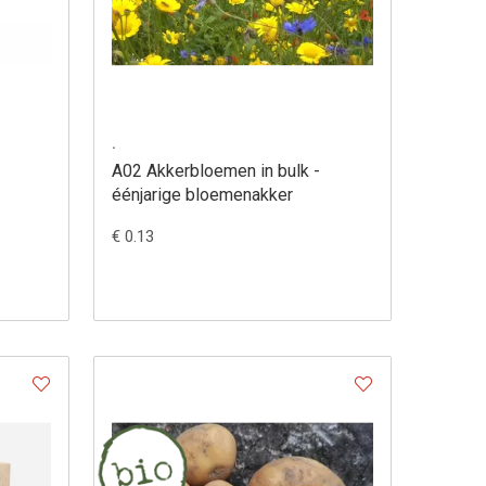
.
A02 Akkerbloemen in bulk -
éénjarige bloemenakker
€ 0.13