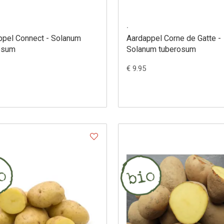
.
ppel Connect - Solanum
Aardappel Corne de Gatte -
osum
Solanum tuberosum
€ 9.95