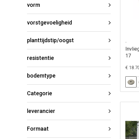
vorm
vorstgevoeligheid
planttijdstip/oogst
.
Invlie
17
resistentie
€ 18.7
bodemtype
Categorie
leverancier
Formaat