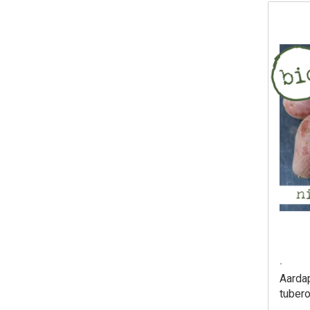
.
Aarda
tuber