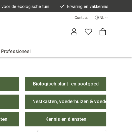
n voor de ecologische tuin
Ervaring en vakkennis
Contact
NL
Professioneel
Biologisch plant- en pootgoed
Nestkasten, voederhuizen & voeders
cten
Kennis en diensten