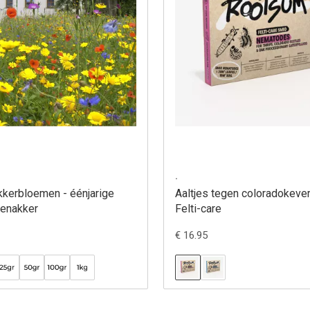
.
kkerbloemen - éénjarige
Aaltjes tegen coloradokever
enakker
Felti-care
€ 16.95