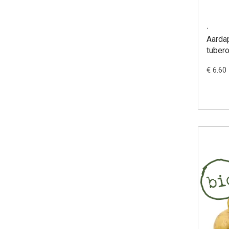
.
Aarda
tuber
€ 6.60