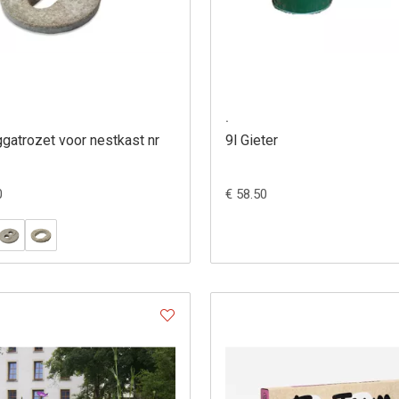
.
ggatrozet voor nestkast nr
9l Gieter
0
€ 58.50