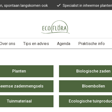
kan, spontaan langskomen ook
Specialist in inheemse plante
Over ons
Tips en advies
Agenda
Praktische info
Planten
Biologische zaden
heemse zadenmengsels
Bloembollen
Tuinmateriaal
Ecologische tuinprodu