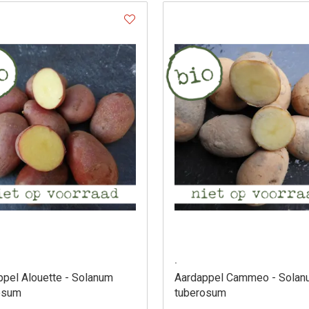
.
ppel Alouette - Solanum
Aardappel Cammeo - Sola
osum
tuberosum