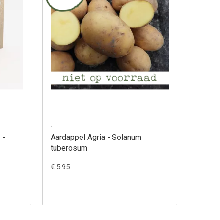
.
 -
Aardappel Agria - Solanum
tuberosum
€ 5.95