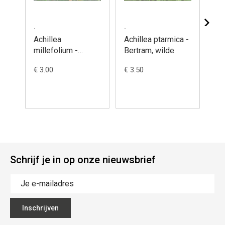
.
.
.
Achillea
Achillea ptarmica -
Ac
millefolium -
Bertram, wilde
'S
Duizendblad,
- H
€ 3.00
€ 3.50
€ 5
gewoon
Schrijf je in op onze nieuwsbrief
Inschrijven