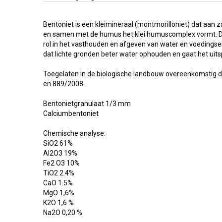
Bentoniet is een kleimineraal (montmorilloniet) dat aan
en samen met de humus het klei humuscomplex vormt. Di
rol in het vasthouden en afgeven van water en voedings
dat lichte gronden beter water ophouden en gaat het uit
Toegelaten in de biologische landbouw overeenkomstig d
en 889/2008.
Bentonietgranulaat 1/3 mm
Calciumbentoniet
Chemische analyse:
SiO2 61%
Al2O3 19%
Fe2 O3 10%
TiO2 2.4%
CaO 1.5%
MgO 1,6%
K2O 1,6 %
Na2O 0,20 %