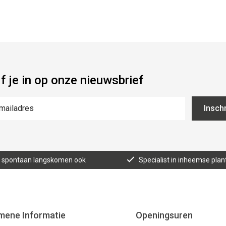
jf je in op onze nieuwsbrief
Inschr
n, spontaan langskomen ook
Specialist in inheemse plan
mene Informatie
Openingsuren