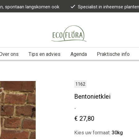
kan, spontaan langskomen ook
Specialist in inheemse plante
Over ons
Tips en advies
Agenda
Praktische info
1162
Bentonietklei
.
€ 27,80
Kies uw formaat:
30kg