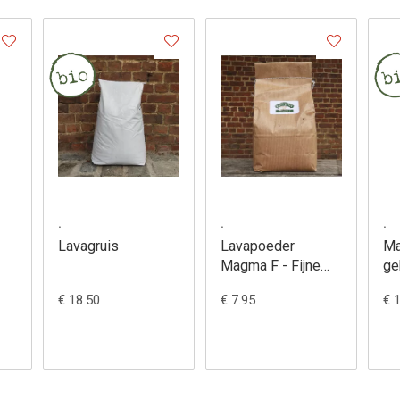
.
.
.
Lavagruis
Lavapoeder
Ma
Magma F - Fijne
ge
Eifel
€ 18.50
€ 7.95
€ 