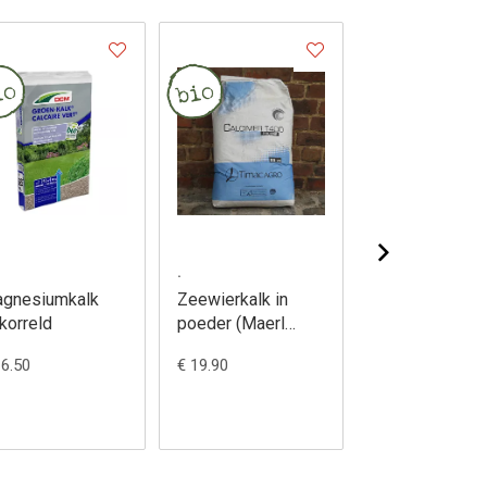
.
.
gnesiumkalk
Zeewierkalk in
Zeewierkalk ko
korreld
poeder (Maerl
Glénan)
16.50
€ 19.90
€ 6.60