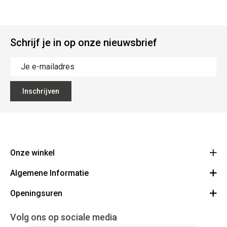
Schrijf je in op onze nieuwsbrief
Inschrijven
Onze winkel
Algemene Informatie
Ecoflora
Ninoofsesteenweg 671
Openingsuren
Vacatures
1500 Halle
Route
Algemene voorwaarden
Maandag : gesloten
Volg ons op sociale media
32(0)2.361.77.61
Bestellen en Betalen