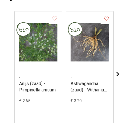
.
.
.
Anijs (zaad) -
Ashwagandha
Ba
Pimpinella anisum
(zaad) - Withania
ani
somnifera
Nice' (
€ 2.65
€ 3.20
€ 2
Oc