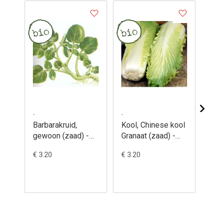
.
.
.
Barbarakruid,
Kool, Chinese kool
Ko
gewoon (zaad) -
Granaat (zaad) -
Flo
Barbarea vulgaris
Brassica
- 
€ 3.20
€ 3.20
€ 3
pekinensis
ol