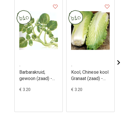
.
.
.
Barbarakruid,
Kool, Chinese kool
Ko
gewoon (zaad) -
Granaat (zaad) -
Flo
Barbarea vulgaris
Brassica
- 
€ 3.20
€ 3.20
€ 3
pekinensis
ol