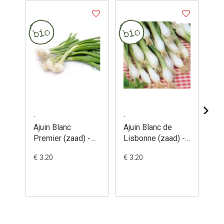
.
.
.
Ajuin Blanc
Ajuin Blanc de
Aj
Premier (zaad) -
Lisbonne (zaad) -
Po
Allium cepa
Allium cepa
(za
€ 3.20
€ 3.20
€ 3
ce