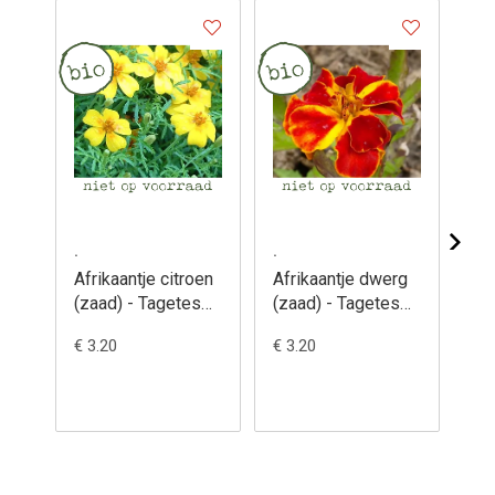
.
.
.
Afrikaantje citroen
Afrikaantje dwerg
Afr
(zaad) - Tagetes
(zaad) - Tagetes
man
tenuifolia pumila
patula
Tag
€ 3.20
€ 3.20
€ 3
va