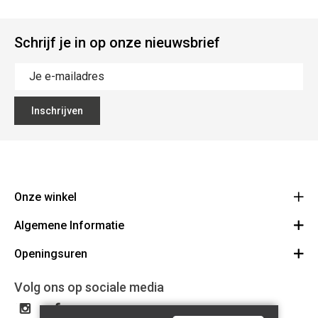
Schrijf je in op onze nieuwsbrief
Inschrijven
Onze winkel
Algemene Informatie
Ecoflora
Ninoofsesteenweg 671
Openingsuren
Vacatures
1500 Halle
Route
Algemene voorwaarden
Maandag : gesloten
Volg ons op sociale media
32(0)2.361.77.61
Bestellen en Betalen
BE 0886.319.484
Dinsdag: 09:00 - 17:00
Partners