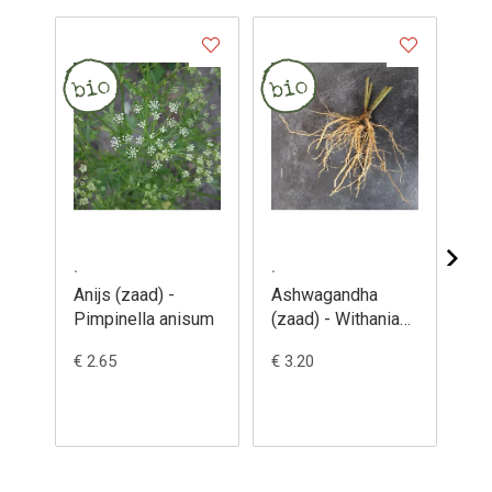
.
.
.
Anijs (zaad) -
Ashwagandha
Ba
Pimpinella anisum
(zaad) - Withania
ani
somnifera
Nice' (
€ 2.65
€ 3.20
€ 2
Oc