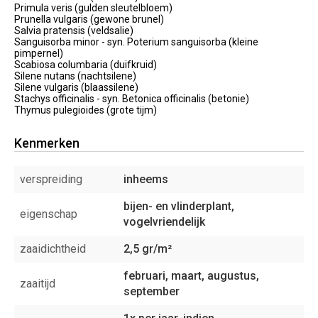
Primula veris (gulden sleutelbloem)
Prunella vulgaris (gewone brunel)
Salvia pratensis (veldsalie)
Sanguisorba minor - syn. Poterium sanguisorba (kleine
pimpernel)
Scabiosa columbaria (duifkruid)
Silene nutans (nachtsilene)
Silene vulgaris (blaassilene)
Stachys officinalis - syn. Betonica officinalis (betonie)
Thymus pulegioides (grote tijm)
Kenmerken
verspreiding
inheems
bijen- en vlinderplant,
eigenschap
vogelvriendelijk
zaaidichtheid
2,5 gr/m²
februari, maart, augustus,
zaaitijd
september