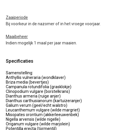
Zaaiperiode
Bij voorkeur in de nazomer of in het vroege voorjaar.
Maaibeheer
Indien mogelijk 1 maal per jaar maaien.
Specificaties
Samenstelling:
Anthyllis vulneraria (wondklaver)
Briza media (bevertjes)
Campanula rotundifolia (grasklokje)
Clinopodium vulgare (borstelkrans)
Dianthus armeria (ruige anjer)
Dianthus carthusianorum (kartuizeranjer)
Galium verum (geel/echt walstro)
Leucanthemum vulgare (wilde margriet)
Misopates orontium (akkerleeuwenbek)
Nigella arvensis (wilde nigelle)
Origanum vulgare (wilde marjolein)
Potentilla erecta (tormentil)