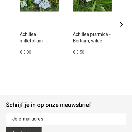
.
.
.
Achillea
Achillea ptarmica -
Ac
millefolium -
Bertram, wilde
'S
Duizendblad,
- H
€ 3.00
€ 3.50
€ 5
gewoon
Schrijf je in op onze nieuwsbrief