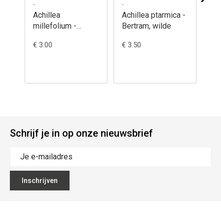
.
.
.
Achillea
Achillea ptarmica -
Ac
millefolium -
Bertram, wilde
'S
Duizendblad,
- H
€ 3.00
€ 3.50
€ 5
gewoon
Schrijf je in op onze nieuwsbrief
Inschrijven