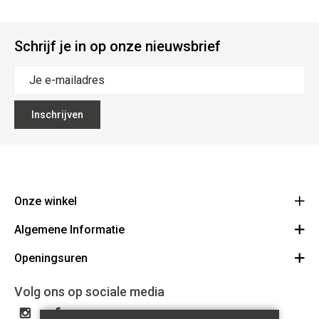
Schrijf je in op onze nieuwsbrief
Inschrijven
Onze winkel
Algemene Informatie
Ecoflora
Ninoofsesteenweg 671
Openingsuren
Vacatures
1500 Halle
Route
Algemene voorwaarden
Maandag : gesloten
Volg ons op sociale media
32(0)2.361.77.61
Bestellen en Betalen
BE 0886.319.484
Dinsdag: 09:00 - 17:00