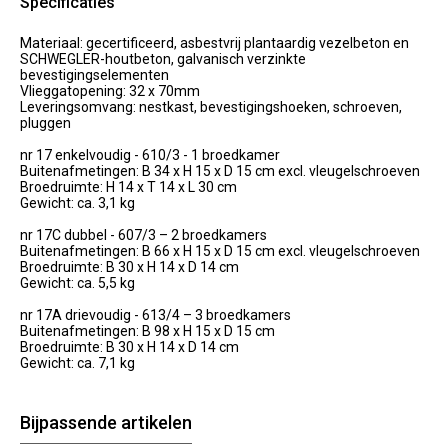
Specificaties
Materiaal: gecertificeerd, asbestvrij plantaardig vezelbeton en
SCHWEGLER-houtbeton, galvanisch verzinkte
bevestigingselementen
Vlieggatopening: 32 x 70mm
Leveringsomvang: nestkast, bevestigingshoeken, schroeven,
pluggen
nr 17 enkelvoudig - 610/3 - 1 broedkamer
Buitenafmetingen: B 34 x H 15 x D 15 cm excl. vleugelschroeven
Broedruimte: H 14 x T 14 x L 30 cm
Gewicht: ca. 3,1 kg
nr 17C dubbel - 607/3 – 2 broedkamers
Buitenafmetingen: B 66 x H 15 x D 15 cm excl. vleugelschroeven
Broedruimte: B 30 x H 14 x D 14 cm
Gewicht: ca. 5,5 kg
nr 17A drievoudig - 613/4 – 3 broedkamers
Buitenafmetingen: B 98 x H 15 x D 15 cm
Broedruimte: B 30 x H 14 x D 14 cm
Gewicht: ca. 7,1 kg
Bijpassende artikelen