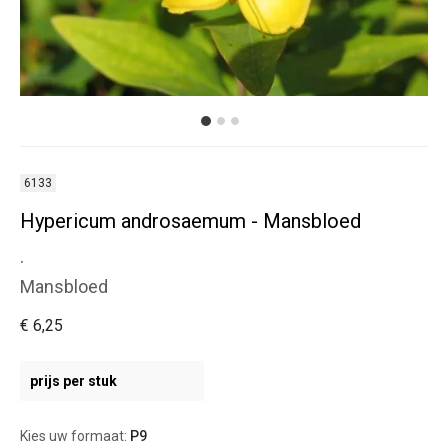
6133
Hypericum androsaemum - Mansbloed
.
Mansbloed
€ 6,25
prijs per stuk
Kies uw formaat:
P9