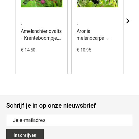
.
.
.
Amelanchier ovalis
Aronia
Bud
- Krenteboompje,
melanocarpa -
'Ar
Europees
Aronia
Vli
€ 14.50
€ 10.95
€ 1
melanocarpa
Schrijf je in op onze nieuwsbrief
Inschrijven