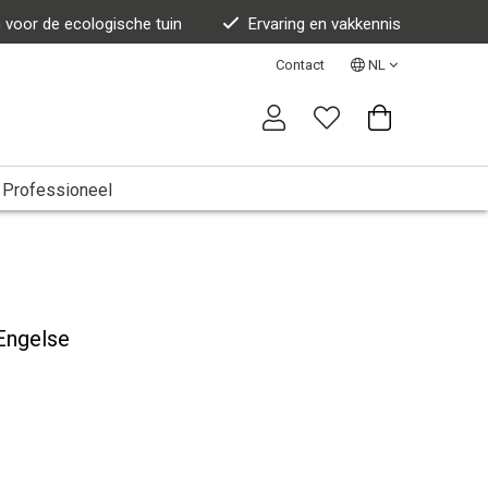
n voor de ecologische tuin
Ervaring en vakkennis
Contact
NL
Professioneel
 Engelse