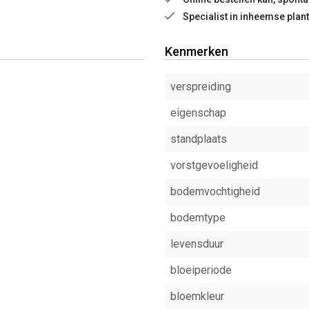
Specialist in inheemse plan
Kenmerken
verspreiding
eigenschap
standplaats
vorstgevoeligheid
bodemvochtigheid
bodemtype
levensduur
bloeiperiode
bloemkleur