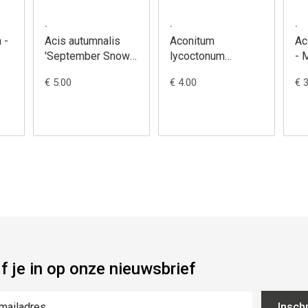
.
.
.
 -
Acis autumnalis
Aconitum
Ac
'September Snow'
lycoctonum
- 
- Herfstklokje
vulparia -
bl
€ 5.00
€ 4.00
€ 
Monnikskap, gele
jf je in op onze nieuwsbrief
Inschr