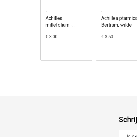
.
.
Achillea
Achillea ptarmica
millefolium -
Bertram, wilde
Duizendblad,
€ 3.00
€ 3.50
gewoon
Schri