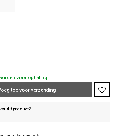
d worden voor ophaling
Voeg toe voor verzending
ver dit product?
taan langskomen ook