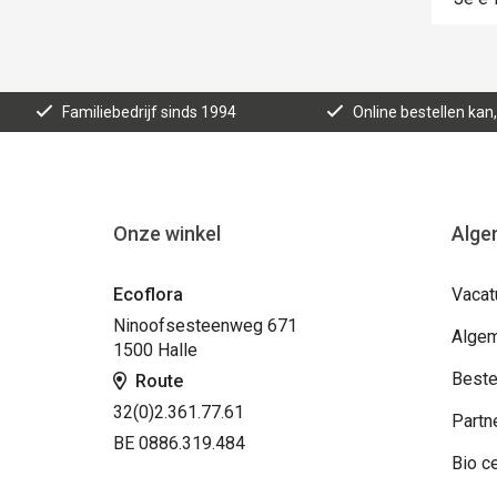
Familiebedrijf sinds 1994
Online bestellen ka
Onze winkel
Alge
Ecoflora
Vacat
Ninoofsesteenweg 671
Algem
1500 Halle
Beste
Route
32(0)2.361.77.61
Partn
BE 0886.319.484
Bio ce