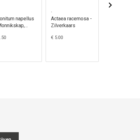
.
.
onitum napellus
Actaea racemosa -
Adoxa
Monnikskap,
Zilverkaars
moschatellina 
auwe
Muskuskruid
3.50
€ 5.00
€ 4.00
ijven