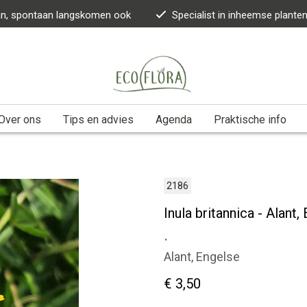
kan, spontaan langskomen ook
Specialist in inheemse plante
Over ons
Tips en advies
Agenda
Praktische info
2186
Inula britannica - Alant,
.
Alant, Engelse
€ 3,50