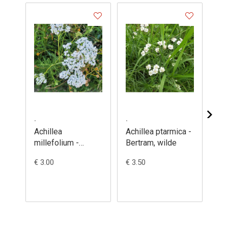
.
.
.
Achillea
Achillea ptarmica -
Ac
millefolium -
Bertram, wilde
'S
Duizendblad,
- H
€ 3.00
€ 3.50
€ 5
gewoon