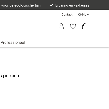
n voor de ecologische tuin
Ervaring en vakkennis
Contact
NL
Professioneel
s persica