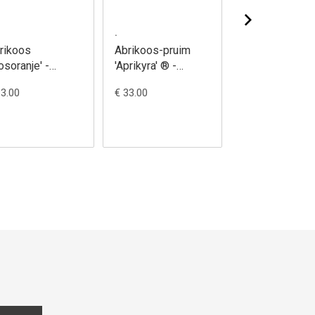
.
.
rikoos
Abrikoos-pruim
Abrikoos-prui
rosoranje' -
'Aprikyra' ® -
'Aprisali' ® -
unus armeniaca
Prunus armeniaca
Prunus armeni
33.00
€ 33.00
€ 33.00