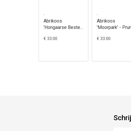
.
.
Abrikoos
Abrikoos
'Hongaarse Beste'
'Moorpark' - Pru
- Prunus armeniaca
armeniaca
€ 33.00
€ 33.00
Schri