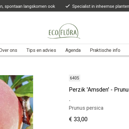
kan, spontaan langskomen ook
Specialist in inheemse plante
Over ons
Tips en advies
Agenda
Praktische info
6405
Perzik 'Amsden' - Prunu
.
Prunus persica
€ 33,00