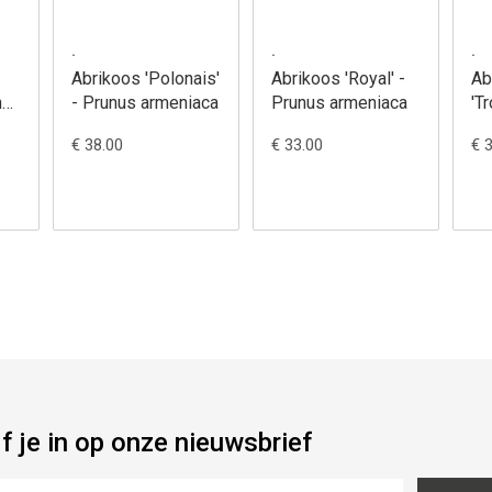
.
.
.
Abrikoos 'Polonais'
Abrikoos 'Royal' -
Ab
nus
- Prunus armeniaca
Prunus armeniaca
'T
Pr
€ 38.00
€ 33.00
€ 
jf je in op onze nieuwsbrief