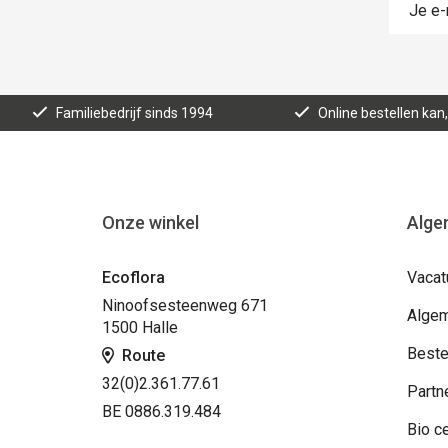
Familiebedrijf sinds 1994
Online bestellen ka
Onze winkel
Alge
Ecoflora
Vacat
Ninoofsesteenweg 671
Algem
1500 Halle
Beste
Route
32(0)2.361.77.61
Partn
BE 0886.319.484
Bio ce