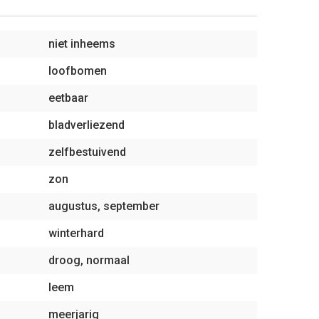
niet inheems
loofbomen
eetbaar
bladverliezend
zelfbestuivend
zon
augustus, september
winterhard
droog, normaal
leem
meerjarig