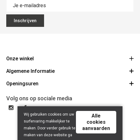
Inschrijven
Onze winkel
Algemene Informatie
Ecoflora
Ninoofsesteenweg 671
Openingsuren
Vacatures
1500 Halle
Route
Algemene voorwaarden
Maandag : gesloten
Volg ons op sociale media
32(0)2.361.77.61
Bestellen en Betalen
BE 0886.319.484
Dinsdag: 09:00 - 17:00
Partners
Wij gebruiken cookies om uw
Woensdag: 09:00 - 17:00
Alle
Bio certificaat
surfervaring makkelijker te
cookies
Donderdag: 09:00 - 17:00
aanvaarden
maken. Door verder gebruik te
Nuttige links
Vrijdag: 09:00 - 17:00
maken van deze website ga
Herroepingsrecht