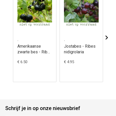
.
.
.
Amerikaanse
Jostabes - Ribes
Ro
zwarte bes - Ribes
nidigrolaria
- 
odoratum
€ 6.50
€ 4.95
€ 4
Schrijf je in op onze nieuwsbrief