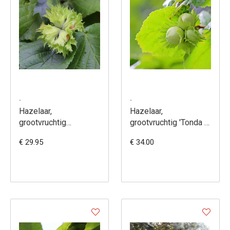
.
.
Hazelaar,
Hazelaar,
grootvruchtig
grootvruchtig 'Tonda di
'Nottingham Frühe' -
Giffoni' - Corylus
€ 29.95
€ 34.00
Corylus avellana
avellana