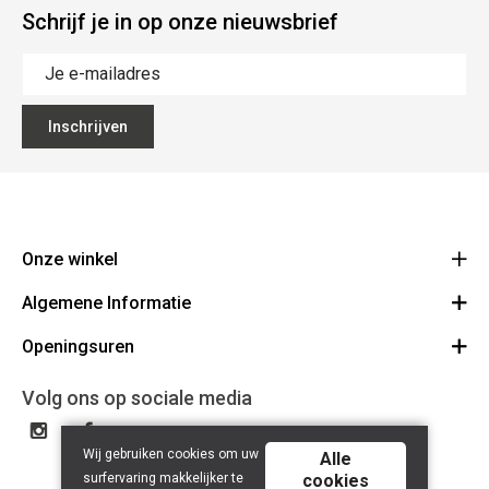
Schrijf je in op onze nieuwsbrief
Inschrijven
Onze winkel
Algemene Informatie
Ecoflora
Ninoofsesteenweg 671
Openingsuren
Vacatures
1500 Halle
Route
Algemene voorwaarden
Maandag : gesloten
Volg ons op sociale media
32(0)2.361.77.61
Bestellen en Betalen
BE 0886.319.484
Dinsdag: 09:00 - 17:00
Partners
Wij gebruiken cookies om uw
Woensdag: 09:00 - 17:00
Alle
Bio certificaat
surfervaring makkelijker te
cookies
Donderdag: 09:00 - 17:00