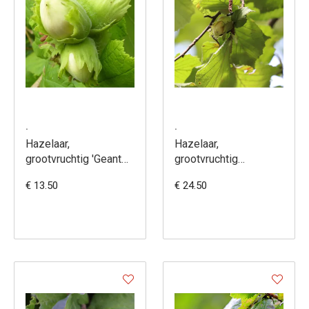
.
.
Hazelaar,
Hazelaar,
grootvruchtig 'Geant
grootvruchtig
de Halle' - Corylus
'Gunslebert' - Corylus
€ 13.50
€ 24.50
avellana
avellana