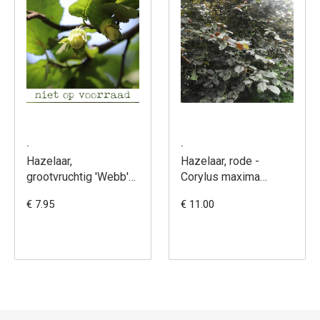
.
.
Hazelaar,
Hazelaar, rode -
grootvruchtig 'Webb's
Corylus maxima
Prize Cob' - Corylus
purpurea
€ 7.95
€ 11.00
avellana