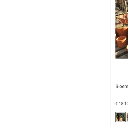
.
Bloem
€ 18.1