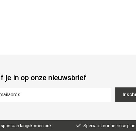
jf je in op onze nieuwsbrief
Inschr
n, spontaan langskomen ook
Specialist in inheemse plan