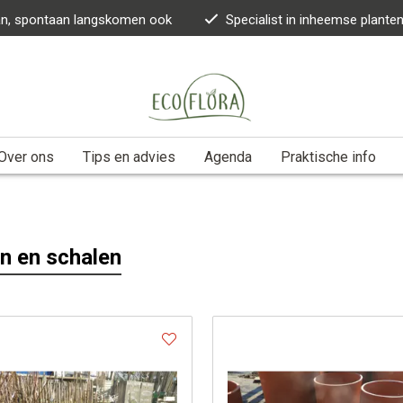
kan, spontaan langskomen ook
Specialist in inheemse plante
Over ons
Tips en advies
Agenda
Praktische info
n en schalen