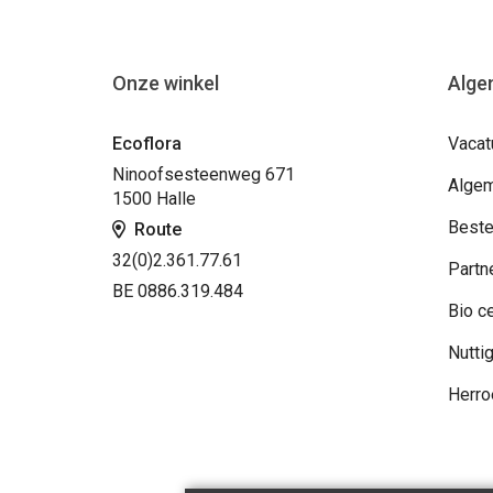
Onze winkel
Alge
Ecoflora
Vacat
Ninoofsesteenweg 671
Algem
1500 Halle
Beste
Route
32(0)2.361.77.61
Partn
BE 0886.319.484
Bio ce
Nuttig
Herro