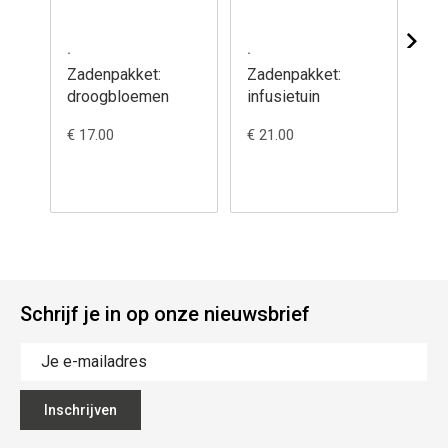
.
.
.
Zadenpakket:
Zadenpakket:
Za
droogbloemen
infusietuin
kru
bo
€ 17.00
€ 21.00
€ 3
Schrijf je in op onze nieuwsbrief
Inschrijven