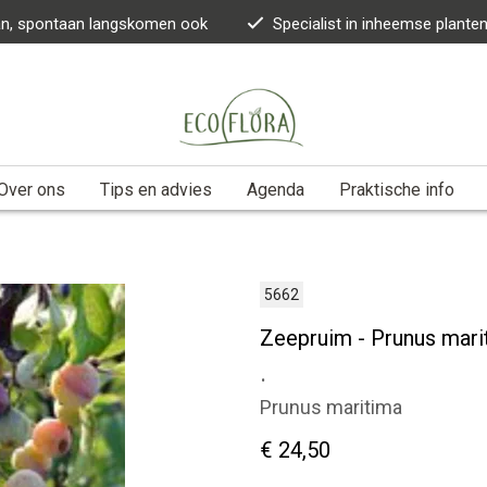
kan, spontaan langskomen ook
Specialist in inheemse plante
Over ons
Tips en advies
Agenda
Praktische info
5662
Zeepruim - Prunus mari
.
Prunus maritima
€ 24,50