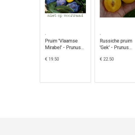
.
.
Pruim 'Vlaamse
Russiche pruim
Mirabel' - Prunus
'Gek' - Prunus
insititia
salicina x
€ 19.50
€ 22.50
cerasifera