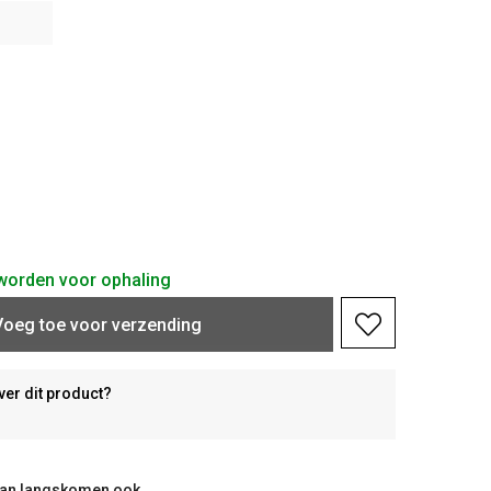
d worden voor ophaling
Voeg toe voor verzending
ver dit product?
taan langskomen ook