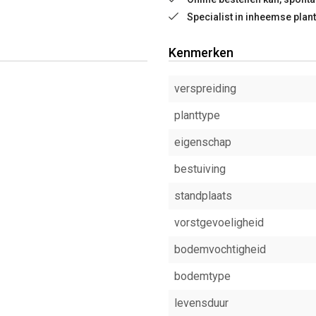
Specialist in inheemse plan
Kenmerken
verspreiding
planttype
eigenschap
bestuiving
standplaats
vorstgevoeligheid
bodemvochtigheid
bodemtype
levensduur