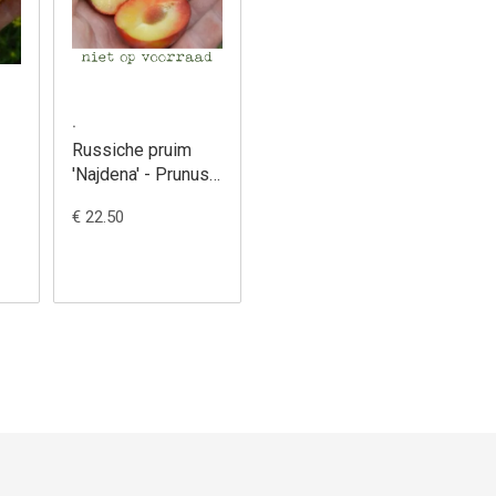
.
Russiche pruim
'Najdena' - Prunus
salicina x
€ 22.50
cerasifera