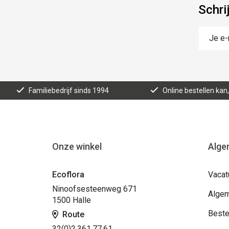
Schri
Familiebedrijf sinds 1994
Online bestellen ka
Onze winkel
Alge
Ecoflora
Vacat
Ninoofsesteenweg 671
Algem
1500 Halle
Beste
Route
32(0)2.361.77.61