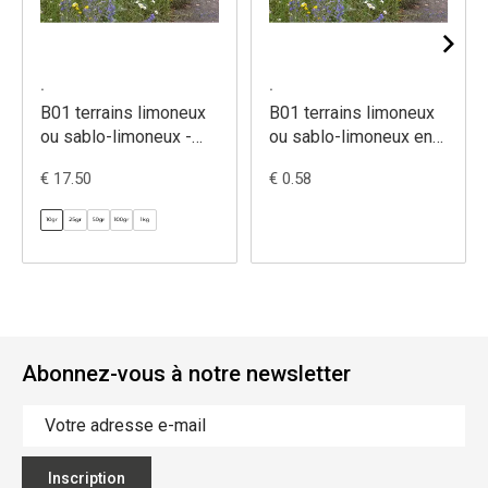
.
.
B01 terrains limoneux
B01 terrains limoneux
ou sablo-limoneux -
ou sablo-limoneux en
mélange de vivaces
vrac - mélange de
€ 17.50
€ 0.58
sans graminées
vivaces sans
graminées
Abonnez-vous à notre newsletter
Inscription