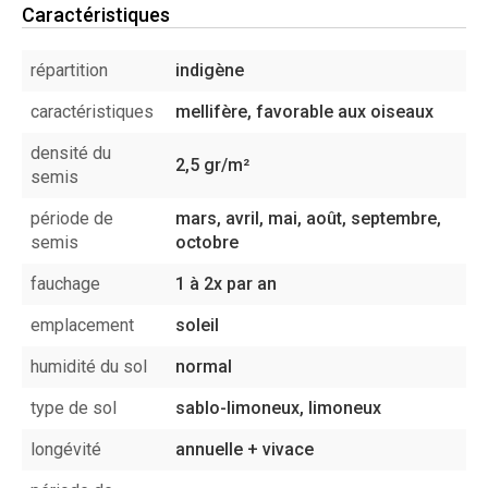
Caractéristiques
répartition
indigène
caractéristiques
mellifère, favorable aux oiseaux
densité du
2,5 gr/m²
semis
période de
mars, avril, mai, août, septembre,
semis
octobre
fauchage
1 à 2x par an
emplacement
soleil
humidité du sol
normal
type de sol
sablo-limoneux, limoneux
longévité
annuelle + vivace