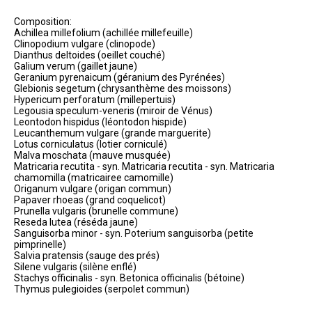
Composition:
Achillea millefolium (achillée millefeuille)
Clinopodium vulgare (clinopode)
Dianthus deltoides (oeillet couché)
Galium verum (gaillet jaune)
Geranium pyrenaicum (géranium des Pyrénées)
Glebionis segetum (chrysanthème des moissons)
Hypericum perforatum (millepertuis)
Legousia speculum-veneris (miroir de Vénus)
Leontodon hispidus (léontodon hispide)
Leucanthemum vulgare (grande marguerite)
Lotus corniculatus (lotier corniculé)
Malva moschata (mauve musquée)
Matricaria recutita - syn. Matricaria recutita - syn. Matricaria
chamomilla (matricairee camomille)
Origanum vulgare (origan commun)
Papaver rhoeas (grand coquelicot)
Prunella vulgaris (brunelle commune)
Reseda lutea (réséda jaune)
Sanguisorba minor - syn. Poterium sanguisorba (petite
pimprinelle)
Salvia pratensis (sauge des prés)
Silene vulgaris (silène enflé)
Stachys officinalis - syn. Betonica officinalis (bétoine)
Thymus pulegioides (serpolet commun)