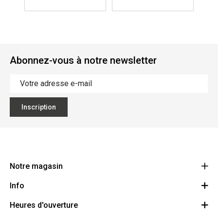
Abonnez-vous à notre newsletter
Inscription
Notre magasin
Info
Ecoflora
Ninoofsesteenweg 671
Heures d'ouverture
Offres d'emploi
1500 Halle
Route