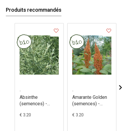
Produits recommandés
.
.
.
Absinthe
Amarante Golden
Am
(semences) -
(semences) -
de
Artemisia
Amaranthus
(s
€ 3.20
€ 3.20
€ 3
absinthum
hypochondriacus
Am
ca