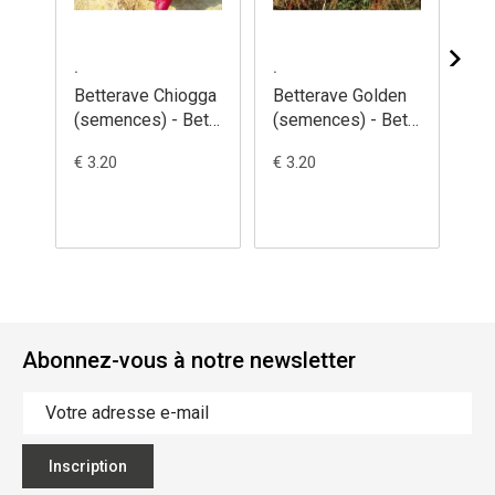
.
.
.
Betterave Chiogga
Betterave Golden
Be
(semences) - Beta
(semences) - Beta
Al
vulgaris subsp.
vulgaris
(s
€ 3.20
€ 3.20
€ 3
Conditiva
vul
Abonnez-vous à notre newsletter
Inscription