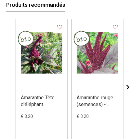
Produits recommandés
.
.
.
Amaranthe Tête
Amaranthe rouge
Ar
d'éléphant
(semences) -
(s
(semences) -
Amaranthus
Atr
€ 3.20
€ 3.20
€ 3
Amaranthus
cruentus
gangeticus