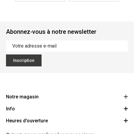
Abonnez-vous à notre newsletter
Inscription
Notre magasin
Info
Ecoflora
Ninoofsesteenweg 671
Heures d'ouverture
Offres d'emploi
1500 Halle
Route
Conditions générales
Lundi: Fermé