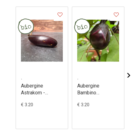
.
.
.
Aubergine
Aubergine
Au
Astrakom -
Bambino
Bl
Solanum
(semences) -
(s
€ 3.20
€ 3.20
€ 3
melongena
Solanum
So
melongena
me