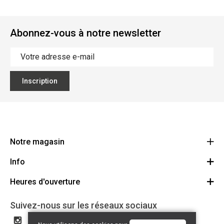
Abonnez-vous à notre newsletter
Inscription
Notre magasin
Info
Ecoflora
Ninoofsesteenweg 671
Heures d'ouverture
Offres d'emploi
1500 Halle
Route
Conditions générales
Lundi: Fermé
Suivez-nous sur les réseaux sociaux
32(0)2.361.77.61
Partenaires
BE 0886.319.484
Mardi: 09:00 - 17:00