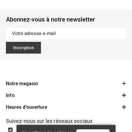
Abonnez-vous à notre newsletter
Inscription
Notre magasin
Info
Ecoflora
Ninoofsesteenweg 671
Heures d'ouverture
Offres d'emploi
1500 Halle
Route
Conditions générales
Lundi: Fermé
Suivez-nous sur les réseaux sociaux
32(0)2.361.77.61
Partenaires
BE 0886.319.484
Mardi: 09:00 - 17:00