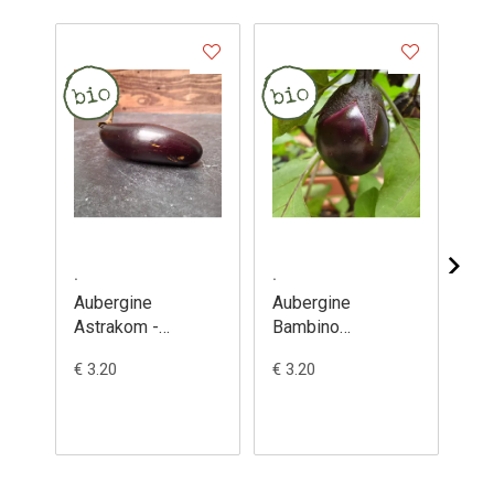
.
.
.
Aubergine
Aubergine
Au
Astrakom -
Bambino
Bl
Solanum
(semences) -
(s
€ 3.20
€ 3.20
€ 3
melongena
Solanum
So
melongena
me